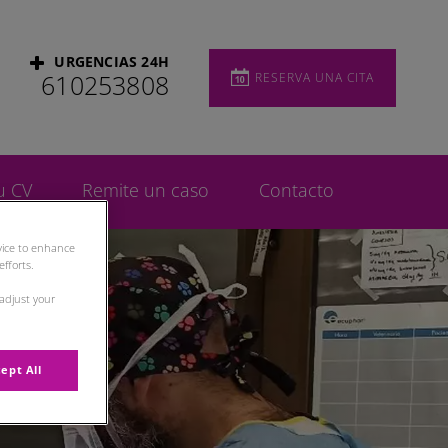
URGENCIAS 24H
RESERVA UNA CITA
610253808
u CV
Remite un caso
Contacto
evice to enhance
fforts.
 adjust your
ept All