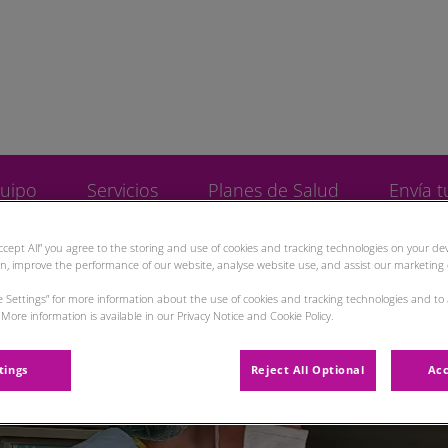
nico Veterinário de Teruel SLU
uipo
Servicios
Planes de Salud
Envía t
Accept All” you agree to the storing and use of cookies and tracking technologies on your d
on, improve the performance of our website, analyse website use, and assist our marketing e
ie Settings” for more information about the use of cookies and tracking technologies and to
More information is available in our Privacy Notice and Cookie Policy.
tings
Reject All Optional
Acc