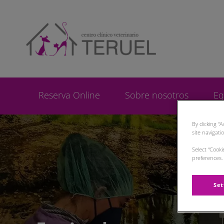
Home de Centro Clí
Reserva Online
Sobre nosotros
Eq
By clicking “
site navigati
Select “Cook
preferences. 
Set